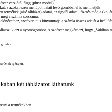
ftver verziótól függ (plusz modul)
okat, s azokat ezen menüpont alatt levő gombbal el is menthetjük
tt termékek (alsó táblázat) adatai, az ügyfél adatai, fizetés módja (kp, 
k meg a számla sorszáma.
őnézethez, szoftver itt is kinyomtatja a számla összes adatát a beállí
álasszuk ezt a nyomógombot. A szoftver megkérdezi, hogy „Valóban meg
bi gombra:
 az Önök igényeit.
kában két táblázatot láthatunk
keresni a termékekben.