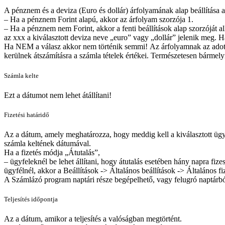
A pénznem és a deviza (Euro és dollár) árfolyamának alap beállítása a
– Ha a pénznem Forint alapú, akkor az árfolyam szorzója 1.
– Ha a pénznem nem Forint, akkor a fenti beállítások alap szorzóját alk
az xxx a kiválasztott deviza neve „euro” vagy „dollár” jelenik meg. H
Ha NEM a válasz akkor nem történik semmi! Az árfolyamnak az adott
kerülnek átszámításra a számla tételek értékei. Természetesen bármelyi
Számla kelte
Ezt a dátumot nem lehet átállítani!
Fizetési határidő
Az a dátum, amely meghatározza, hogy meddig kell a kiválasztott ügyf
számla keltének dátumával.
Ha a fizetés módja „Átutalás”,
– ügyfeleknél be lehet állítani, hogy átutalás esetében hány napra fiz
ügyfélnél, akkor a Beállítások -> Általános beállítások -> Általános fi
A Számlázó program naptári része begépelhető, vagy felugró naptárból
Teljesítés időpontja
Az a dátum, amikor a teljesítés a valóságban megtörtént.