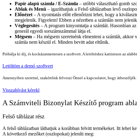
Papír alapú számla / E-Számla
– utóbbi választható gomb szo
Ablak és Menü
– igazíthatjuk a Felső táblázatban levő oszlop
Előnézet
– A nyomtatás előtt ellenőrizni lehet, hogy a kiválaszto
megjelenik. Figyelem! Ebben a nézetben a számlán nem jeleni
Véglegesítés
– A program kinyomtatja a számlát. Hasonlóan az el
generál egyedi sorszámszámmal látja el.
Mégsem
– Ha mégsem szeretnénk elmenteni a számlát, akkor v
számla nem készül el. Minden bevitt adat eltűnik.
Próbálja ki díj, és kockázatmentesen a szoftvert. A letöltéshez kattintson az aláb
Letöltöm a demó szoftvert
Amennyiben szeretné, szakértőnk felveszi Önnel a kapcsolatot, hogy átbeszéljék
Visszahívást kérekl
A Számviteli Bizonylat Készítő program abla
Felső táblázat rész
A felső táblázatban láthatjuk a korábban felvitt termékeket. Itt lehet 
A következő mezőket (oszlopokat) jeleníti meg: