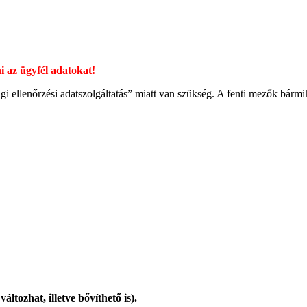
i az ügyfél adatokat!
ági ellenőrzési adatszolgáltatás” miatt van szükség. A fenti mezők bár
.
ltozhat, illetve bővíthető is).