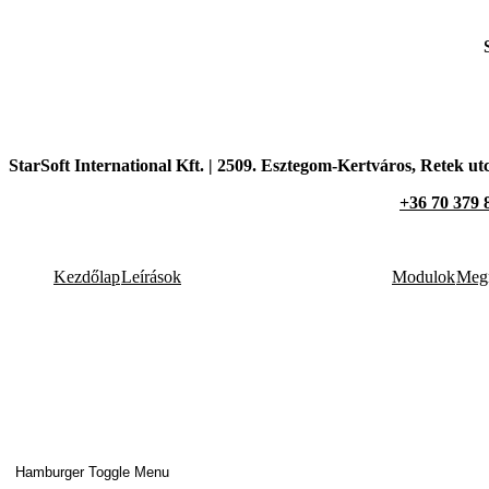
StarSoft International Kft. |
2509. Esztegom-Kertváros,
Retek utc
+36 70 379 
Kezdőlap
Leírások
Modulok
Megr
Hamburger Toggle Menu