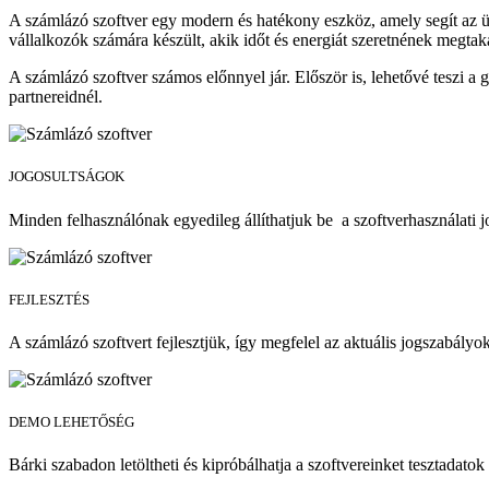
A számlázó szoftver egy modern és hatékony eszköz, amely segít az ü
vállalkozók számára készült, akik időt és energiát szeretnének megtak
A számlázó szoftver számos előnnyel jár. Először is, lehetővé teszi a 
partnereidnél.
JOGOSULTSÁGOK
Minden felhasználónak egyedileg állíthatjuk be a szoftverhasználati jo
FEJLESZTÉS
A számlázó szoftvert fejlesztjük, így megfelel az aktuális jogszabályo
DEMO LEHETŐSÉG
Bárki szabadon letöltheti és kipróbálhatja a szoftvereinket tesztadatok