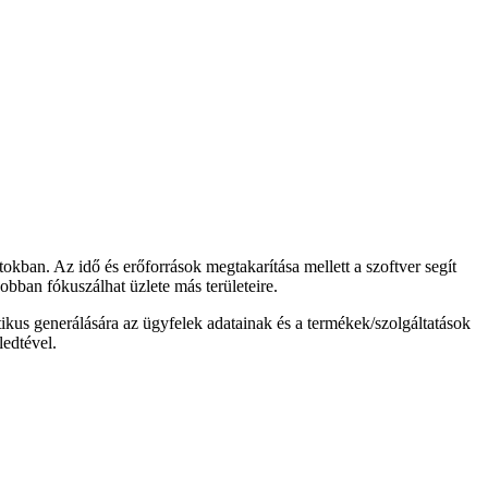
kban. Az idő és erőforrások megtakarítása mellett a szoftver segít
jobban fókuszálhat üzlete más területeire.
kus generálására az ügyfelek adatainak és a termékek/szolgáltatások
ledtével.