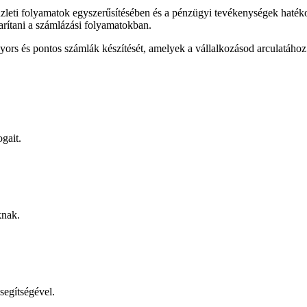
zleti folyamatok egyszerűsítésében és a pénzügyi tevékenységek hatéko
arítani a számlázási folyamatokban.
gyors és pontos számlák készítését, amelyek a vállalkozásod arculatához
gait.
knak.
 segítségével.