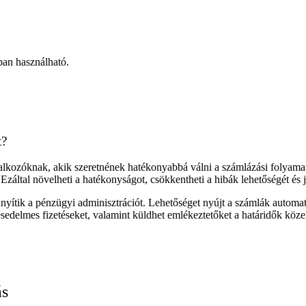
ban használható.
t?
alkozóknak, akik szeretnének hatékonyabbá válni a számlázási folyamato
 Ezáltal növelheti a hatékonyságot, csökkentheti a hibák lehetőségét és 
ítik a pénzügyi adminisztrációt. Lehetőséget nyújt a számlák automati
ésedelmes fizetéseket, valamint küldhet emlékeztetőket a határidők köze
ás