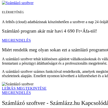
ELÉRHETŐSÉG
A felhős (cloud) adatbázisnak köszönhetően a szoftver a nap 24 órájá
Számlázó program akár már havi 4 690 Ft+Áfa-tól!
MEGRENDELÉS
Miért rendelik meg olyan sokan ezt a számlázó programo
A számlázó szoftver tehát különösen ajánlott vállalkozásoknak és váll
fenntartani a pénzügyi átláthatóságot és a professzionális megjelenést.
A számlázó szoftver számos funkcióval rendelkezik, amelyek megkönny
részleteinek alapján. Emellett nyomon követheti a kifizetéseket és a k
LEÍRÁS MEGTEKINTÉSE
MEGRENDELÉS
Számlázó szoftver - Számlázz.hu Kapcsolód