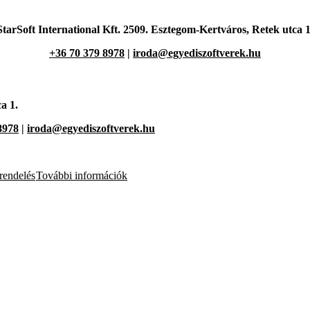
StarSoft International Kft. 2509. Esztegom-Kertváros,
Retek utca 1
+36 70 379 8978
|
iroda@egyediszoftverek.hu
a 1.
8978
|
iroda@egyediszoftverek.hu
endelés
További információk