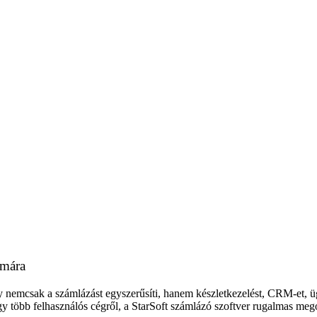
ámára
y nemcsak a számlázást egyszerűsíti, hanem készletkezelést, CRM-et, ügyf
y több felhasználós cégről, a StarSoft számlázó szoftver rugalmas mego