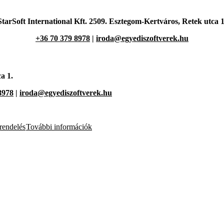
StarSoft International Kft. 2509. Esztegom-Kertváros,
Retek utca 1
+36 70 379 8978
|
iroda@egyediszoftverek.hu
a 1.
8978
|
iroda@egyediszoftverek.hu
endelés
További információk