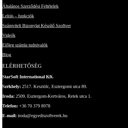
Általános Szerződési Feltételek
Leírás – funkciók
Számviteli Bizonylat Készítő Szoftver
Videók
Előleg számla tudnivalók
Blog
ELÉRHETŐSÉG
StarSoft International Kft.
Székhely:
2517. Kesztölc, Esztergomi utca 89.
Iroda:
2509. Esztergom-Kertváros, Retek utca 1.
Telefon:
+36 70 379 8978
E-mail:
iroda@egyediszoftverek.hu