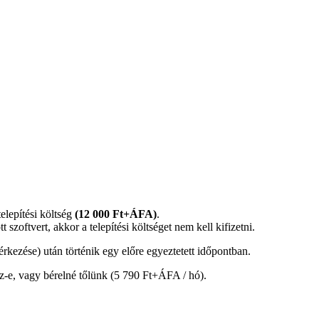
elepítési költség
(12 000 Ft+ÁFA)
.
zoftvert, akkor a telepítési költséget nem kell kifizetni.
érkezése) után történik egy előre egyeztetett időpontban.
esz-e, vagy bérelné tőlünk (5 790 Ft+ÁFA / hó).