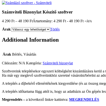
Számviteli Bizonylat Készítő szoftver
4 290
Ft
–
48 190
Ft
Ártartomány: 4 290 Ft - 48 190 Ft
+ÁFA
Árak
Törlés
Additional Information
Árak
Bérlés, Vásárlás
Cikkszám:
N/A
Kategória:
Számviteli bizonylat
Szoftvereink telepítésekor egyszeri költségként kiszámlázásra kerül a t
Ha már egy meglevő szoftverünkhöz szeretné vásárolni/bérelni az adott s
A telepítés a díjbekérő ellenértékének kiegyenlítése (és az összeg meg
A telepítés időtartama függ attól is, hogy az adatbázis az Ön gépén l
Megrendelés –
a következő linkre kattintva:
MEGRENDELÉS