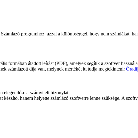
 a Számlázó programhoz, azzal a különbséggel, hogy nem számlákat, hanem
igitális formában átadott leírást (PDF), amelyek segítik a szoftver has
ek számlázott díja van, melynek mértékét itt tudja megtekinteni:
Óradí
n elegendő-e a számviteli bizonylat.
 készítő, hanem helyette számlázó szoftverre lenne szüksége. A szoftve