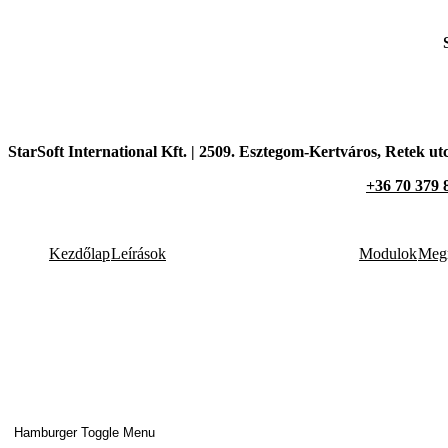
StarSoft International Kft. |
2509. Esztegom-Kertváros,
Retek utc
+36 70 379 
Kezdőlap
Leírások
Modulok
Megr
Hamburger Toggle Menu