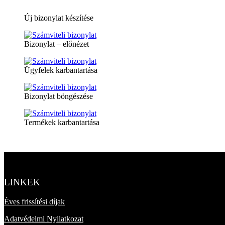
Új bizonylat készítése
Bizonylat – előnézet
Ügyfelek karbantartása
Bizonylat böngészése
Termékek karbantartása
LINKEK
Éves frissítési díjak
Adatvédelmi Nyilatkozat