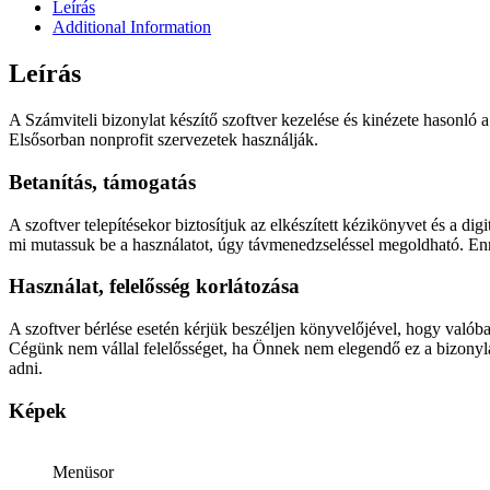
Leírás
Additional Information
Leírás
A Számviteli bizonylat készítő szoftver kezelése és kinézete hasonló
Elsősorban nonprofit szervezetek használják.
Betanítás, támogatás
A szoftver telepítésekor biztosítjuk az elkészített kézikönyvet és a d
mi mutassuk be a használatot, úgy távmenedzseléssel megoldható. Enn
Használat, felelősség korlátozása
A szoftver bérlése esetén kérjük beszéljen könyvelőjével, hogy valóba
Cégünk nem vállal felelősséget, ha Önnek nem elegendő ez a bizonylat
adni.
Képek
Menüsor