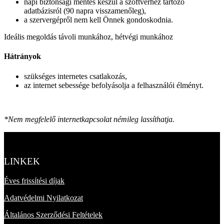
napi biztonsági mentés készül a szoftverhez tartozó
adatbázisról (90 napra visszamenőleg),
a szervergépről nem kell Önnek gondoskodnia.
Ideális megoldás távoli munkához, hétvégi munkához
Hátrányok
szükséges internetes csatlakozás,
az internet sebessége befolyásolja a felhasználói élményt.
*Nem megfelelő internetkapcsolat némileg lassíthatja.
LINKEK
Éves frissítési díjak
Adatvédelmi Nyilatkozat
Általános Szerződési Feltételek