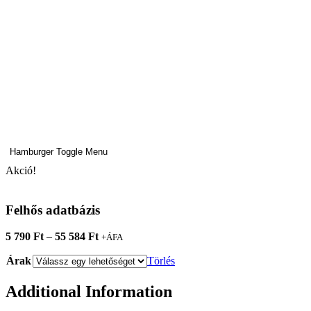
Hamburger Toggle Menu
Akció!
Felhős adatbázis
Ártartomány:
5 790
Ft
–
55 584
Ft
+ÁFA
5
Árak
790 Ft
Törlés
-
55
Additional Information
584 Ft