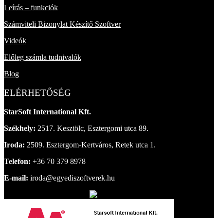
Leírás – funkciók
Számviteli Bizonylat Készítő Szoftver
Videók
Előleg számla tudnivalók
Blog
ELÉRHETŐSÉG
StarSoft International Kft.
Székhely:
2517. Kesztölc, Esztergomi utca 89.
Iroda:
2509. Esztergom-Kertváros, Retek utca 1.
Telefon:
+36 70 379 8978
E-mail:
iroda@egyediszoftverek.hu