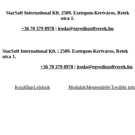
StarSoft International Kft. 2509. Esztegom-Kertváros,
Retek
utca 1.
+36 70 379 8978
|
iroda@egyediszoftverek.hu
StarSoft International Kft. |
2509. Esztegom-Kertváros,
Retek
utca 1.
+36 70 379 8978
|
iroda@egyediszoftverek.hu
Kezdőlap
Leírások
Modulok
Megrendelés
További inf