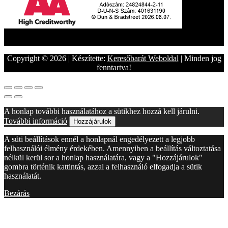
Copyright © 2026 | Készítette:
Keresőbarát Weboldal
| Minden jog
fenntartva!
A honlap további használatához a sütikhez hozzá kell járulni.
További információ
Hozzájárulok
A süti beállítások ennél a honlapnál engedélyezett a legjobb
felhasználói élmény érdekében. Amennyiben a beállítás változtatása
nélkül kerül sor a honlap használatára, vagy a "Hozzájárulok"
gombra történik kattintás, azzal a felhasználó elfogadja a sütik
használatát.
Bezárás