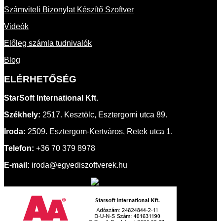
Számviteli Bizonylat Készítő Szoftver
Videók
Előleg számla tudnivalók
Blog
ELÉRHETŐSÉG
StarSoft International Kft.
Székhely:
2517. Kesztölc, Esztergomi utca 89.
Iroda:
2509. Esztergom-Kertváros, Retek utca 1.
Telefon:
+36 70 379 8978
E-mail:
iroda@egyediszoftverek.hu