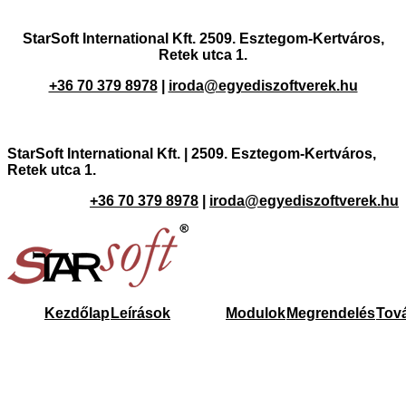
StarSoft International Kft. 2509. Esztegom-Kertváros,
Retek utca 1.
+36 70 379 8978
|
iroda@egyediszoftverek.hu
StarSoft International Kft. |
2509. Esztegom-Kertváros,
Retek utca 1.
+36 70 379 8978
|
iroda@egyediszoftverek.hu
Kezdőlap
Leírások
Modulok
Megrendelés
Tová