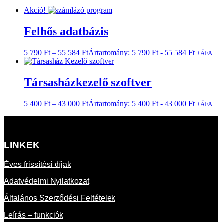
Akció!
Felhős adatbázis
5 790
Ft
–
55 584
Ft
Ártartomány: 5 790 Ft - 55 584 Ft
+ÁFA
Társasházkezelő szoftver
5 400
Ft
–
43 000
Ft
Ártartomány: 5 400 Ft - 43 000 Ft
+ÁFA
LINKEK
Éves frissítési díjak
Adatvédelmi Nyilatkozat
Általános Szerződési Feltételek
Leírás – funkciók