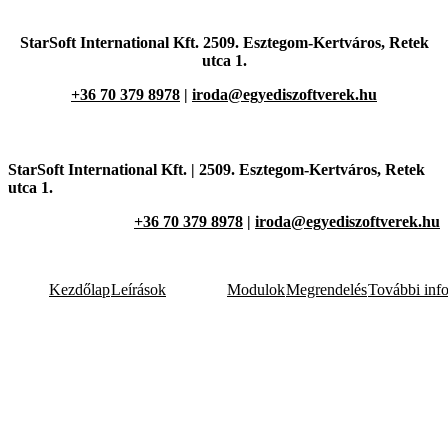
StarSoft International Kft. 2509. Esztegom-Kertváros,
Retek
utca 1.
+36 70 379 8978
|
iroda@egyediszoftverek.hu
StarSoft International Kft. |
2509. Esztegom-Kertváros,
Retek
utca 1.
+36 70 379 8978
|
iroda@egyediszoftverek.hu
Kezdőlap
Leírások
Modulok
Megrendelés
További inf