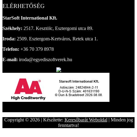
ELÉRHETŐSÉG
StarSoft International Kft.
Székhely:
2517. Kesztölc, Esztergomi utca 89.
Iroda:
2509. Esztergom-Kertváros, Retek utca 1.
Telefon:
+36 70 379 8978
E-mail:
iroda@egyediszoftverek.hu
Copyright © 2026 | Készítette:
Keresőbarát Weboldal
| Minden jog
fenntartva!