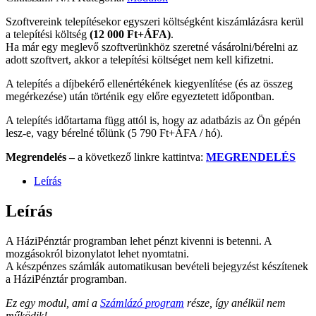
Szoftvereink telepítésekor egyszeri költségként kiszámlázásra kerül
a telepítési költség
(12 000 Ft+ÁFA)
.
Ha már egy meglevő szoftverünkhöz szeretné vásárolni/bérelni az
adott szoftvert, akkor a telepítési költséget nem kell kifizetni.
A telepítés a díjbekérő ellenértékének kiegyenlítése (és az összeg
megérkezése) után történik egy előre egyeztetett időpontban.
A telepítés időtartama függ attól is, hogy az adatbázis az Ön gépén
lesz-e, vagy bérelné tőlünk (5 790 Ft+ÁFA / hó).
Megrendelés –
a következő linkre kattintva:
MEGRENDELÉS
Leírás
Leírás
A HáziPénztár programban lehet pénzt kivenni is betenni. A
mozgásokról bizonylatot lehet nyomtatni.
A készpénzes számlák automatikusan bevételi bejegyzést készítenek
a HáziPénztár programban.
Ez egy modul, ami a
Számlázó program
része, így anélkül nem
működik!