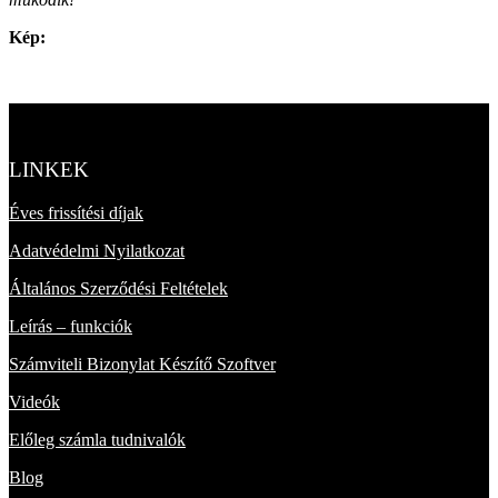
Kép:
LINKEK
Éves frissítési díjak
Adatvédelmi Nyilatkozat
Általános Szerződési Feltételek
Leírás – funkciók
Számviteli Bizonylat Készítő Szoftver
Videók
Előleg számla tudnivalók
Blog