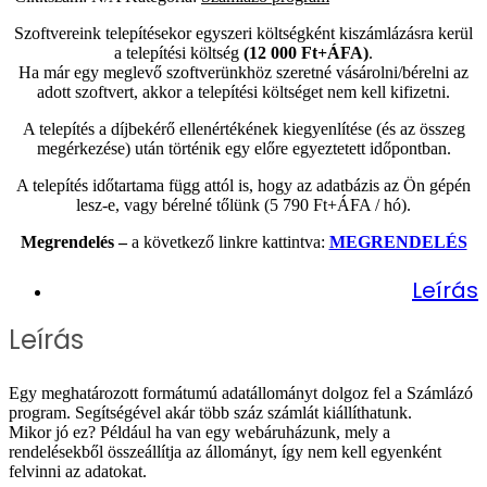
Szoftvereink telepítésekor egyszeri költségként kiszámlázásra kerül
a telepítési költség
(12 000 Ft+ÁFA)
.
Ha már egy meglevő szoftverünkhöz szeretné vásárolni/bérelni az
adott szoftvert, akkor a telepítési költséget nem kell kifizetni.
A telepítés a díjbekérő ellenértékének kiegyenlítése (és az összeg
megérkezése) után történik egy előre egyeztetett időpontban.
A telepítés időtartama függ attól is, hogy az adatbázis az Ön gépén
lesz-e, vagy bérelné tőlünk (5 790 Ft+ÁFA / hó).
Megrendelés –
a következő linkre kattintva:
MEGRENDELÉS
Leírás
Leírás
Egy meghatározott formátumú adatállományt dolgoz fel a Számlázó
program. Segítségével akár több száz számlát kiállíthatunk.
Mikor jó ez? Például ha van egy webáruházunk, mely a
rendelésekből összeállítja az állományt, így nem kell egyenként
felvinni az adatokat.