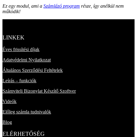
Ez egy modul, ami a
Számlázó program
része, így anélkül nem
működik!
LINKEK
Éves frissítési díjak
Adatvédelmi Nyilatkozat
Általános Szerződési Feltételek
Leírás – funkciók
Számviteli Bizonylat Készítő Szoftver
Videók
Előleg számla tudnivalók
Blog
ELÉRHETŐSÉG