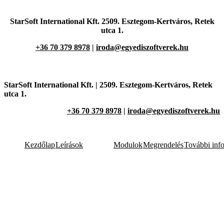
StarSoft International Kft. 2509. Esztegom-Kertváros,
Retek
utca 1.
+36 70 379 8978
|
iroda@egyediszoftverek.hu
StarSoft International Kft. |
2509. Esztegom-Kertváros,
Retek
utca 1.
+36 70 379 8978
|
iroda@egyediszoftverek.hu
Kezdőlap
Leírások
Modulok
Megrendelés
További inf