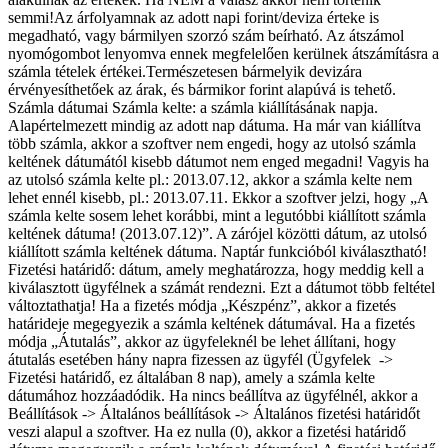
semmi!Az árfolyamnak az adott napi forint/deviza érteke is
megadható, vagy bármilyen szorzó szám beírható. Az átszámol
nyomógombot lenyomva ennek megfelelően kerülnek átszámításra a
számla tételek értékei.Természetesen bármelyik devizára
érvényesíthetőek az árak, és bármikor forint alapúvá is tehető.
Számla dátumai Számla kelte: a számla kiállításának napja.
Alapértelmezett mindig az adott nap dátuma. Ha már van kiállítva
több számla, akkor a szoftver nem engedi, hogy az utolsó számla
keltének dátumától kisebb dátumot nem enged megadni! Vagyis ha
az utolsó számla kelte pl.: 2013.07.12, akkor a számla kelte nem
lehet ennél kisebb, pl.: 2013.07.11. Ekkor a szoftver jelzi, hogy „A
számla kelte sosem lehet korábbi, mint a legutóbbi kiállított számla
keltének dátuma! (2013.07.12)”. A zárójel közötti dátum, az utolsó
kiállított számla keltének dátuma. Naptár funkcióból kiválasztható!
Fizetési határidő: dátum, amely meghatározza, hogy meddig kell a
kiválasztott ügyfélnek a számát rendezni. Ezt a dátumot több feltétel
változtathatja! Ha a fizetés módja „Készpénz”, akkor a fizetés
határideje megegyezik a számla keltének dátumával. Ha a fizetés
módja „Átutalás”, akkor az ügyfeleknél be lehet állítani, hogy
átutalás esetében hány napra fizessen az ügyfél (Ügyfelek ->
Fizetési határidő, ez általában 8 nap), amely a számla kelte
dátumához hozzáadódik. Ha nincs beállítva az ügyfélnél, akkor a
Beállítások -> Általános beállítások -> Általános fizetési határidőt
veszi alapul a szoftver. Ha ez nulla (0), akkor a fizetési határidő