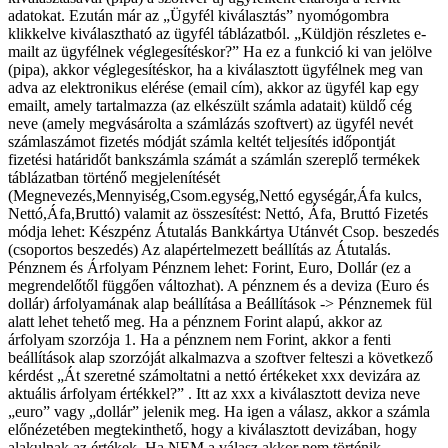
adatokat. Ezután már az „Ügyfél kiválasztás” nyomógombra
klikkelve kiválasztható az ügyfél táblázatból. „Küldjön részletes e-
mailt az ügyfélnek véglegesítéskor?” Ha ez a funkció ki van jelölve
(pipa), akkor véglegesítéskor, ha a kiválasztott ügyfélnek meg van
adva az elektronikus elérése (email cím), akkor az ügyfél kap egy
emailt, amely tartalmazza (az elkészült számla adatait) küldő cég
neve (amely megvásárolta a számlázás szoftvert) az ügyfél nevét
számlaszámot fizetés módját számla keltét teljesítés időpontját
fizetési határidőt bankszámla számát a számlán szereplő termékek
táblázatban történő megjelenítését
(Megnevezés,Mennyiség,Csom.egység,Nettó egységár,Áfa kulcs,
Nettó,Áfa,Bruttó) valamit az összesítést: Nettó, Áfa, Bruttó Fizetés
módja lehet: Készpénz Átutalás Bankkártya Utánvét Csop. beszedés
(csoportos beszedés) Az alapértelmezett beállítás az Átutalás.
Pénznem és Árfolyam Pénznem lehet: Forint, Euro, Dollár (ez a
megrendelőtől függően változhat). A pénznem és a deviza (Euro és
dollár) árfolyamának alap beállítása a Beállítások -> Pénznemek fül
alatt lehet tehető meg. Ha a pénznem Forint alapú, akkor az
árfolyam szorzója 1. Ha a pénznem nem Forint, akkor a fenti
beállítások alap szorzóját alkalmazva a szoftver felteszi a következő
kérdést „Át szeretné számoltatni a nettó értékeket xxx devizára az
aktuális árfolyam értékkel?” . Itt az xxx a kiválasztott deviza neve
„euro” vagy „dollár” jelenik meg. Ha igen a válasz, akkor a számla
előnézetében megtekinthető, hogy a kiválasztott devizában, hogy
alakulnak az értékek. Ha NEM a válasz akkor nem történik