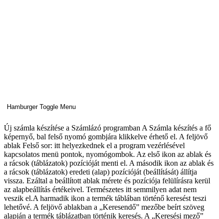
Hamburger Toggle Menu
Új számla készítése a Számlázó programban A Számla készítés a fő
képernyő, bal felső nyomó gombjára klikkelve érhető el. A feljövő
ablak Felső sor: itt helyezkednek el a program vezérlésével
kapcsolatos menü pontok, nyomógombok. Az első ikon az ablak és
a rácsok (táblázatok) pozícióját menti el. A második ikon az ablak és
a rácsok (táblázatok) eredeti (alap) pozícióját (beállítását) állítja
vissza. Ezáltal a beállított ablak mérete és pozíciója felülírásra kerül
az alapbeállítás értékeivel. Természetes itt semmilyen adat nem
veszik el.A harmadik ikon a termék táblában történő keresést teszi
lehetővé. A feljövő ablakban a „Keresendő” mezőbe beírt szöveg
alapján a termék táblázatban történik keresés. A „Keresési mező”