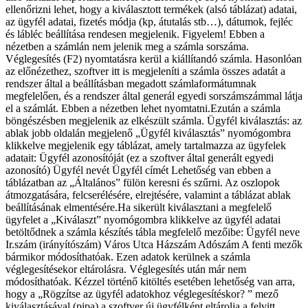
ellenőrizni lehet, hogy a kiválasztott termékek (alsó táblázat) adatai,
az ügyfél adatai, fizetés módja (kp, átutalás stb…), dátumok, fejléc
és lábléc beállítása rendesen megjelenik. Figyelem! Ebben a
nézetben a számlán nem jelenik meg a számla sorszáma.
Véglegesítés (F2) nyomtatásra kerül a kiállítandó számla. Hasonlóan
az előnézethez, szoftver itt is megjeleníti a számla összes adatát a
rendszer által a beállításban megadott számlaformátumnak
megfelelően, és a rendszer által generál egyedi sorszámszámmal látja
el a számlát. Ebben a nézetben lehet nyomtatni.Ezután a számla
böngészésben megjelenik az elkészült számla. Ügyfél kiválasztás: az
ablak jobb oldalán megjelenő „Ügyfél kiválasztás” nyomógombra
klikkelve megjelenik egy táblázat, amely tartalmazza az ügyfelek
adatait: Ügyfél azonosítóját (ez a szoftver által generált egyedi
azonosító) Ügyfél nevét Ügyfél címét Lehetőség van ebben a
táblázatban az „Általános” fülön keresni és szűrni. Az oszlopok
átmozgatására, felcserélésére, elrejtésére, valamint a táblázat ablak
beállításának elmentésére.Ha sikerült kiválasztani a megfelelő
ügyfelet a „Kiválaszt” nyomógombra klikkelve az ügyfél adatai
betöltődnek a számla készítés tábla megfelelő mezőibe: Ügyfél neve
Ir.szám (irányítószám) Város Utca Házszám Adószám A fenti mezők
bármikor módosíthatóak. Ezen adatok kerülnek a számla
véglegesítésekor eltárolásra. Véglegesítés után már nem
módosíthatóak. Kézzel történő kitöltés esetében lehetőség van arra,
hogy a „Rögzítse az ügyfél adatokhoz véglegesítéskor? ” mező
kiválasztásával (pipa) a szoftver új ügyfélként eltárolja a felvitt