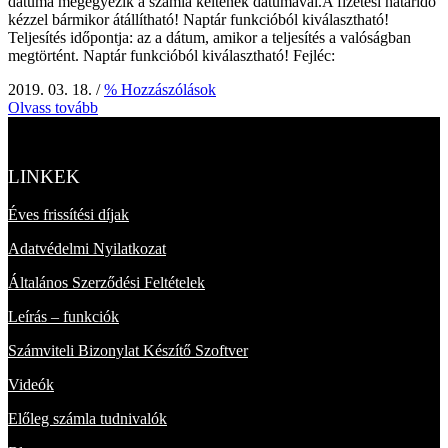
dátuma megegyezik a számla keltének dátumával.A fizetési határidő
kézzel bármikor átállítható! Naptár funkcióból kiválasztható!
Teljesítés időpontja: az a dátum, amikor a teljesítés a valóságban
megtörtént. Naptár funkcióból kiválasztható! Fejléc:
2019. 03. 18.
/
% Hozzászólások
Olvass tovább
LINKEK
Éves frissítési díjak
Adatvédelmi Nyilatkozat
Általános Szerződési Feltételek
Leírás – funkciók
Számviteli Bizonylat Készítő Szoftver
Videók
Előleg számla tudnivalók