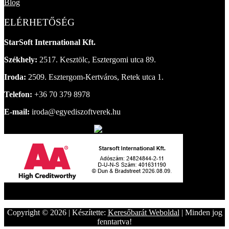
Blog
ELÉRHETŐSÉG
StarSoft International Kft.
Székhely:
2517. Kesztölc, Esztergomi utca 89.
Iroda:
2509. Esztergom-Kertváros, Retek utca 1.
Telefon:
+36 70 379 8978
E-mail:
iroda@egyediszoftverek.hu
Copyright © 2026 | Készítette:
Keresőbarát Weboldal
| Minden jog
fenntartva!