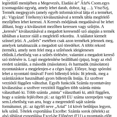
legördülő menüjében a Megevezés, Eladási ár” Áfa% Csom.egys
(csomagolási egység, amely lehet darab, doboz, kg …), Vtsz/Szj,
Termék megjegyzés (amely egyéb információval látja el a terméket,
pl.: Vigyázat! Törékeny) kiválasztásával a termék tábla megfelelő
mezőjében lehet keresni. A Keresés módjának megadásával be lehet
állítani, hogy a kiválasztott mezőben keressen vagy szűrjön. A
„keresés” kiválasztásával a megadott keresendő szó alapján a termék
táblában a kurzor rááll a megfelelő rekordra. A találatot kiemelt
színnel jelzi. A „szűrés” esetében csak azon termékek jelennek meg,
amelyek tartalmazzák a megadott szó töredéket. A többi rekord
(termék), amely nem felel meg a szűrésnek ideiglenesen
eltűnik.Lehetőség van a szűrés törlésére, valamint a megadott kereső
szó törlésére is. Logó megjelenítése beállítható (pipa), hogy az első
eredeti számlán, a második (másolaton). és harmadik (másolaton)
nyomtatáskor a megjelenjen-e a céges logó. Előnye, hogy spórolni
lehet a nyomtató tintával! Forró billentyű leírás: Itt jelenik, meg a
számlázáskor használható gyors billentyűk listája. Ez szoftver
verziótól függően változhat. Egyéb funkciók Számla nyomtatvány
kiválasztása: a szoftver verziótól függően több számla minta
választható ki. Több számla „minta” választható ki, attól függően,
hogy a számla fejlécében pl.: az ügyfél EU száma szerepeljen vagy
sem.Lehetőség van arra, hogy a megrendelő saját számla
formátumot, pl.: az ügyfél neve „Arial” 14 kövér betűtípus legyen,
kék színű. Tételek exportálása Excelbe: Számla sorok (tételek) az
alsó táblázat exportálása Excel-be Előnézet (F11) a nyomtatás előtt