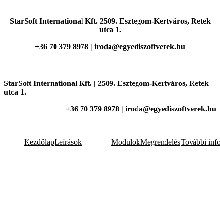
StarSoft International Kft. 2509. Esztegom-Kertváros,
Retek
utca 1.
+36 70 379 8978
|
iroda@egyediszoftverek.hu
StarSoft International Kft. |
2509. Esztegom-Kertváros,
Retek
utca 1.
+36 70 379 8978
|
iroda@egyediszoftverek.hu
Kezdőlap
Leírások
Modulok
Megrendelés
További inf