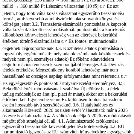
millió → 360 millió Ft Létszám: változatlan (10 fő) 👉 Ez azt
jelenti, hogy több vállalkozás választhat egyszerűbb beszámolási
formát, ami: kevesebb adminisztrációt alacsonyabb könyvelési
költséget jelent 3.2. Transzferár-elszámolás pontosítása A kapcsolt
vállalkozások közötti elszámolásoknál: pontosították a korrekciós
különbözet könyvelését lehetőség van az eltérések bekerülési
értékben történő elszámolására 👉 Ez fontos: multinacionális
cégeknek cégcsoportoknak 3.3. Közhiteles adatok pontosítása A
jogszabály egyértelműsíti: mely adatok számítanak közhitelesnek és
melyek nem (pl. személyes adatok) Ez főként: adatvédelem
céginformációs rendszerek szempontjából lényeges 3.4. Devizás
tételek értékelése Megszűnik egy korábbi lehetőség: már nem
használható az országos napilap árfolyamadata mint referencia 👉
Ez egységesebb és pontosabb árfolyamkezelést eredményez. 3.5.
Bekerülési érték módosításának szabálya Új előírás: ha a felek
utólag módosítják az árat (pl. piaci ár miatt), akkor azt a bekerülési
értékben kell figyelembe venni Ez különösen fontos: transzferár
esetén hosszabb távú szerződéseknél 3.6. Hatálybalépés és
alkalmazás Kötelező: 2026-os üzleti évtől Választható: már a 2025-
ös évre is alkalmazható 4. A változások célja A 2026-os módosítások
mögött több stratégiai cél áll: 4.1. Adminisztráció csökkentése
egyszerűbb beszámolók kevesebb jelentési kötelezettség 4.2. EU
harmonizáció igazodás az EU számviteli irányelvekhez egységesebb