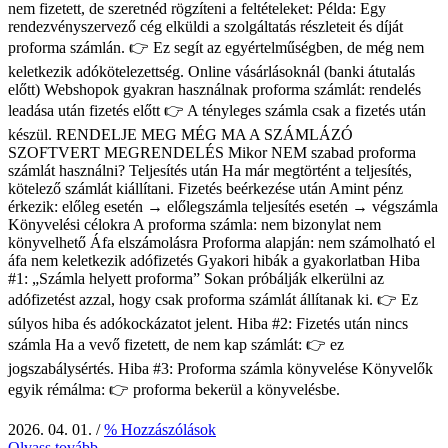
nem fizetett, de szeretnéd rögzíteni a feltételeket: Példa: Egy
rendezvényszervező cég elküldi a szolgáltatás részleteit és díját
proforma számlán. 👉 Ez segít az egyértelműségben, de még nem
keletkezik adókötelezettség. Online vásárlásoknál (banki átutalás
előtt) Webshopok gyakran használnak proforma számlát: rendelés
leadása után fizetés előtt 👉 A tényleges számla csak a fizetés után
készül. RENDELJE MEG MÉG MA A SZÁMLÁZÓ
SZOFTVERT MEGRENDELÉS Mikor NEM szabad proforma
számlát használni? Teljesítés után Ha már megtörtént a teljesítés,
kötelező számlát kiállítani. Fizetés beérkezése után Amint pénz
érkezik: előleg esetén → előlegszámla teljesítés esetén → végszámla
Könyvelési célokra A proforma számla: nem bizonylat nem
könyvelhető Áfa elszámolásra Proforma alapján: nem számolható el
áfa nem keletkezik adófizetés Gyakori hibák a gyakorlatban Hiba
#1: „Számla helyett proforma” Sokan próbálják elkerülni az
adófizetést azzal, hogy csak proforma számlát állítanak ki. 👉 Ez
súlyos hiba és adókockázatot jelent. Hiba #2: Fizetés után nincs
számla Ha a vevő fizetett, de nem kap számlát: 👉 ez
jogszabálysértés. Hiba #3: Proforma számla könyvelése Könyvelők
egyik rémálma: 👉 proforma bekerül a könyvelésbe.
2026. 04. 01.
/
% Hozzászólások
Olvass tovább