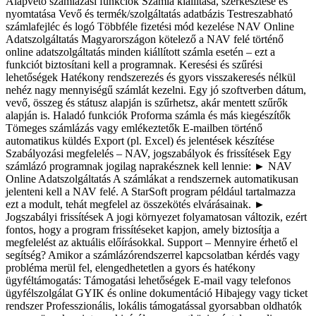
Alapvető számlázási funkciók Számla kiállítása, szerkesztése és
nyomtatása Vevő és termék/szolgáltatás adatbázis Testreszabható
számlafejléc és logó Többféle fizetési mód kezelése NAV Online
Adatszolgáltatás Magyarországon kötelező a NAV felé történő
online adatszolgáltatás minden kiállított számla esetén – ezt a
funkciót biztosítani kell a programnak. Keresési és szűrési
lehetőségek Hatékony rendszerezés és gyors visszakeresés nélkül
nehéz nagy mennyiségű számlát kezelni. Egy jó szoftverben dátum,
vevő, összeg és státusz alapján is szűrhetsz, akár mentett szűrők
alapján is. Haladó funkciók Proforma számla és más kiegészítők
Tömeges számlázás vagy emlékeztetők E‑mailben történő
automatikus küldés Export (pl. Excel) és jelentések készítése
Szabályozási megfelelés – NAV, jogszabályok és frissítések Egy
számlázó programnak jogilag naprakésznek kell lennie: ► NAV
Online Adatszolgáltatás A számlákat a rendszernek automatikusan
jelenteni kell a NAV felé. A StarSoft program például tartalmazza
ezt a modult, tehát megfelel az összekötés elvárásainak. ►
Jogszabályi frissítések A jogi környezet folyamatosan változik, ezért
fontos, hogy a program frissítéseket kapjon, amely biztosítja a
megfelelést az aktuális előírásokkal. Support – Mennyire érhető el
segítség? Amikor a számlázórendszerrel kapcsolatban kérdés vagy
probléma merül fel, elengedhetetlen a gyors és hatékony
ügyféltámogatás: Támogatási lehetőségek E‑mail vagy telefonos
ügyfélszolgálat GYIK és online dokumentáció Hibajegy vagy ticket
rendszer Professzionális, lokális támogatással gyorsabban oldhatók