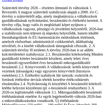
Számviteli törvény 2026 – részletes útmutató és változások 1.
Bevezetés A magyar számviteli szabályozás alapját a 2000. évi C.
törvény a számvitelről adja, amely meghatározza a vállalkozások
gazdálkodásának nyilvántartási, beszámolási és értékelési kereteit. A
törvény célja, hogy valós és megbízható képet nyújtson a
vállalkozások vagyoni, pénzügyi és jövedelmi helyzetéről. 2026-ban
a szabályozás nem teljesen új alapokra helyeződik, hanem inkább
finomhangolások és EU-harmonizációs módosítások történnek,
amelyek elsősorban: adminisztráció csökkentését, átláthatóság
növelését, és a kisebb vállalkozások támogatását célozzák. 2. A
számviteli törvény fő területei A törvény 2026-ban is az alábbi
kulcsterületeket szabályozza: 2.1. Beszámolási kötelezettség Minden
gazdálkodó köteles beszámolót készíteni, amely lehet: éves
beszámoló egyszerűsített éves beszámoló mikrogazdálkodói
beszámoló 2.2. Könyvvezetés A vállalkozások: kettős könyvvitelt
vezetnek (társaságok) vagy egyszeres könyvvitelt (bizonyos
esetekben) 2.3. Értékelési szabályok Ide tartozik: eszközök és
források értékelése devizás tételek kezelése értékcsökkenés
elszámolása 2.4. Nyilvánosság és közzététel A beszámolót kötelező:
letétbe helyezni közzétenni (pl. e-beszámoló rendszerben) 3. A
2026-os legfontosabb változások 3.1. Mikrogazdálkodói beszámoló
értékhatárainak emelése Az egyik legjelentősebb változás 2026-ban
a mikrovállalkozásokra vonatkozik. Új értékhatárok:
Mérlegfőösszeg: 150 millió → 180 millió Ft Éves árbevétel: 300