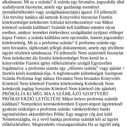
alkalmazni. Mi az a számla? A számla egy hivatalos, jogszabály által
szabályozott bizonylat, amely egy gazdasági eseményt
(termékértékesítés vagy szolgáltatásnyújtás) igazol. Fő jellemzői:
Áfa törvény hatálya alá tartozik Könyvelési bizonylat Fizetési
kötelezettséget keletkeztet Adózási következménye van Mikor
kötelező számlát kiállítani? Számlát kell kiállítani minden olyan
esetben, amikor: terméket értékesítesz szolgáltatást nyújtasz előleget
kapsz Fontos: a számla kiállítása nem opcionális, hanem jogszabályi
kötelezettség. Mi az a proforma számla? A proforma számla egy
nem hivatalos, tájékoztató jellegű dokumentum, amely egy jövőbeni
ügylet részleteit tartalmazza. Fő jellemzői: Nem számviteli bizonylat
Nem keletkeztet áfa fizetési kötelezettséget Nem kerül be a
könyvelésbe Fizetési igény előkészítésére szolgál Egyszerűen
fogalmazva: a proforma számla egy „előzetes számla” vagy ajánlat +
fizetési kérés kombinációja. A legfontosabb különbségek Szempont
Számla Proforma Jogi státusz Hivatalos Nem hivatalos Könyvelés
Kötelező Nem kötelező Fizetési kötelezettség Keletkezik Nem
keletkezik jogilag Sorszám Kötelező Nem kötelező (de ajánlott)
PRÓBÁLJA KI MÉG MA A SZÁMLÁZÓ SZOFTVERT
PRÓBAVERZIÓ LETÖLTÉSE Mikor helyes proforma számlát
kiállítani? Nemzetközi kereskedelemben Export-import ügyleteknél
gyakran szükséges a proforma számla: vámkezeléshez banki
ügyintézéshez akkreditívhez Példa: Egy magyar cég árut küld
Németországba, és a vevő bankja proforma számlát kér az ügylet
előkészítéséhez. Megrendelés visszaigazolására Ha az ügyfél még