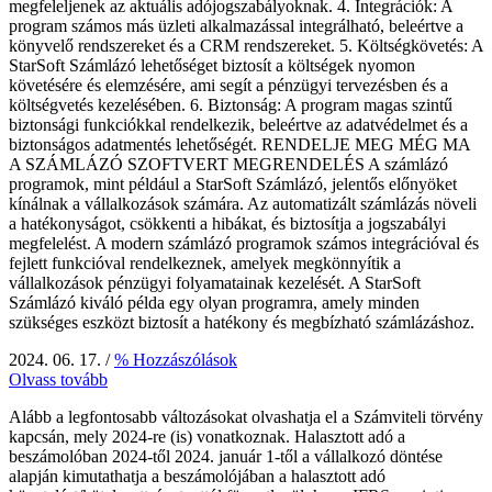
megfeleljenek az aktuális adójogszabályoknak. 4. Integrációk: A
program számos más üzleti alkalmazással integrálható, beleértve a
könyvelő rendszereket és a CRM rendszereket. 5. Költségkövetés: A
StarSoft Számlázó lehetőséget biztosít a költségek nyomon
követésére és elemzésére, ami segít a pénzügyi tervezésben és a
költségvetés kezelésében. 6. Biztonság: A program magas szintű
biztonsági funkciókkal rendelkezik, beleértve az adatvédelmet és a
biztonságos adatmentés lehetőségét. RENDELJE MEG MÉG MA
A SZÁMLÁZÓ SZOFTVERT MEGRENDELÉS A számlázó
programok, mint például a StarSoft Számlázó, jelentős előnyöket
kínálnak a vállalkozások számára. Az automatizált számlázás növeli
a hatékonyságot, csökkenti a hibákat, és biztosítja a jogszabályi
megfelelést. A modern számlázó programok számos integrációval és
fejlett funkcióval rendelkeznek, amelyek megkönnyítik a
vállalkozások pénzügyi folyamatainak kezelését. A StarSoft
Számlázó kiváló példa egy olyan programra, amely minden
szükséges eszközt biztosít a hatékony és megbízható számlázáshoz.
2024. 06. 17.
/
% Hozzászólások
Olvass tovább
Alább a legfontosabb változásokat olvashatja el a Számviteli törvény
kapcsán, mely 2024-re (is) vonatkoznak. Halasztott adó a
beszámolóban 2024-től 2024. január 1-től a vállalkozó döntése
alapján kimutathatja a beszámolójában a halasztott adó