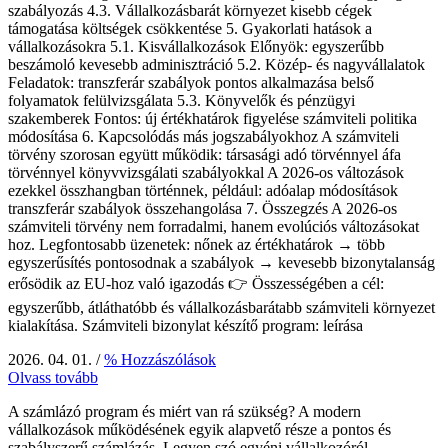
szabályozás 4.3. Vállalkozásbarát környezet kisebb cégek
támogatása költségek csökkentése 5. Gyakorlati hatások a
vállalkozásokra 5.1. Kisvállalkozások Előnyök: egyszerűbb
beszámoló kevesebb adminisztráció 5.2. Közép- és nagyvállalatok
Feladatok: transzferár szabályok pontos alkalmazása belső
folyamatok felülvizsgálata 5.3. Könyvelők és pénzügyi
szakemberek Fontos: új értékhatárok figyelése számviteli politika
módosítása 6. Kapcsolódás más jogszabályokhoz A számviteli
törvény szorosan együtt működik: társasági adó törvénnyel áfa
törvénnyel könyvvizsgálati szabályokkal A 2026-os változások
ezekkel összhangban történnek, például: adóalap módosítások
transzferár szabályok összehangolása 7. Összegzés A 2026-os
számviteli törvény nem forradalmi, hanem evolúciós változásokat
hoz. Legfontosabb üzenetek: nőnek az értékhatárok → több
egyszerűsítés pontosodnak a szabályok → kevesebb bizonytalanság
erősödik az EU-hoz való igazodás 👉 Összességében a cél:
egyszerűbb, átláthatóbb és vállalkozásbarátabb számviteli környezet
kialakítása. Számviteli bizonylat készítő program: leírása
2026. 04. 01.
/
% Hozzászólások
Olvass tovább
A számlázó program és miért van rá szükség? A modern
vállalkozások működésének egyik alapvető része a pontos és
szabályszerű számlázás. Legyen szó egyéni vállalkozóról,