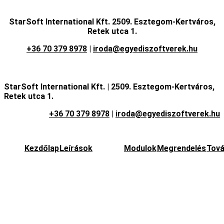
StarSoft International Kft. 2509. Esztegom-Kertváros,
Retek utca 1.
+36 70 379 8978
|
iroda@egyediszoftverek.hu
StarSoft International Kft. |
2509. Esztegom-Kertváros,
Retek utca 1.
+36 70 379 8978
|
iroda@egyediszoftverek.hu
Kezdőlap
Leírások
Modulok
Megrendelés
Tová