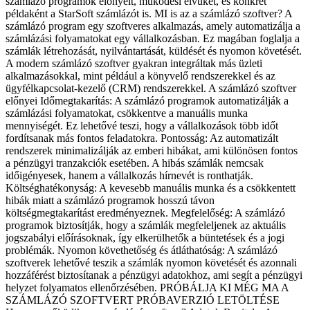
számlázó programok előnyeit, működési elvüket, és konkrét
példaként a StarSoft számlázót is. MI is az a számlázó szoftver? A
számlázó program egy szoftveres alkalmazás, amely automatizálja a
számlázási folyamatokat egy vállalkozásban. Ez magában foglalja a
számlák létrehozását, nyilvántartását, küldését és nyomon követését.
A modern számlázó szoftver gyakran integráltak más üzleti
alkalmazásokkal, mint például a könyvelő rendszerekkel és az
ügyfélkapcsolat-kezelő (CRM) rendszerekkel. A számlázó szoftver
előnyei Időmegtakarítás: A számlázó programok automatizálják a
számlázási folyamatokat, csökkentve a manuális munka
mennyiségét. Ez lehetővé teszi, hogy a vállalkozások több időt
fordítsanak más fontos feladatokra. Pontosság: Az automatizált
rendszerek minimalizálják az emberi hibákat, ami különösen fontos
a pénzügyi tranzakciók esetében. A hibás számlák nemcsak
időigényesek, hanem a vállalkozás hírnevét is ronthatják.
Költséghatékonyság: A kevesebb manuális munka és a csökkentett
hibák miatt a számlázó programok hosszú távon
költségmegtakarítást eredményeznek. Megfelelőség: A számlázó
programok biztosítják, hogy a számlák megfeleljenek az aktuális
jogszabályi előírásoknak, így elkerülhetők a büntetések és a jogi
problémák. Nyomon követhetőség és átláthatóság: A számlázó
szoftverek lehetővé teszik a számlák nyomon követését és azonnali
hozzáférést biztosítanak a pénzügyi adatokhoz, ami segít a pénzügyi
helyzet folyamatos ellenőrzésében. PRÓBÁLJA KI MÉG MA A
SZÁMLÁZÓ SZOFTVERT PRÓBAVERZIÓ LETÖLTÉSE