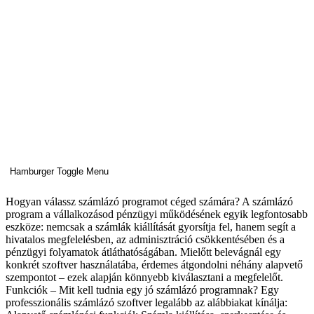
Hamburger Toggle Menu
Hogyan válassz számlázó programot céged számára? A számlázó
program a vállalkozásod pénzügyi működésének egyik legfontosabb
eszköze: nemcsak a számlák kiállítását gyorsítja fel, hanem segít a
hivatalos megfelelésben, az adminisztráció csökkentésében és a
pénzügyi folyamatok átláthatóságában. Mielőtt belevágnál egy
konkrét szoftver használatába, érdemes átgondolni néhány alapvető
szempontot – ezek alapján könnyebb kiválasztani a megfelelőt.
Funkciók – Mit kell tudnia egy jó számlázó programnak? Egy
professzionális számlázó szoftver legalább az alábbiakat kínálja: