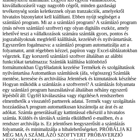
kisvállalkozásról vagy nagyobb cégről, minden gazdasági
tevékenység során keletkeznek olyan tranzakciók, amelyekről
hivatalos bizonylatot kell kiállítani. Ebben nyújt segítséget a
számlázó program. Mi az a számlázó program? A számlázó program
(más néven számlázó szoftver) egy olyan digitális eszköz, amely
lehetővé teszi a vállalkozások számára számlák gyors, pontos és
jogszabályoknak megfelelő kiállítását, kezelését és nyilvántartását.
Egyszerűen fogalmazva: a számlázó program automatizálja azt a
folyamatot, amit régebben kézzel, papíron vagy Excel-táblázatokban
végeztek. Egy korszerű számlázó szoftver általában az alábbi
funkciókat tartalmazza: Számlák kiállítása különböző
formátumokban Ügyféladatok kezelése Termékek és szolgáltatások
nyilvántartása Automatikus számítások (áfa, végösszeg) Számlák
mentése, keresése és archiválása Jelentések és kimutatások készítése
Hogyan működik a számlázás a szoftverrel? A számlázás folyamata
egy számlázó program használatával általában néhány egyszerű
lépésből áll: Ügyfél kiválasztása vagy rögzítéseA rendszerben
elmenthetők a visszatérő partnerek adatai. Termék vagy szolgáltatás
hozzáadásaA program automatikusan kiszámolja az árat és az
adókat. Számla generálásaEgy kattintással elkészül a hivatalos
számla. Küldés és tárolásA számla elküldhető e-mailben, és a
rendszer archiválja is. Ez jelentősen leegyszerűsíti a számlázás
folyamatát, és minimalizálja a hibalehetőségeket. PRÓBÁLJA KI
MÉG MA A SZÁMLÁZÓ SZOFTVERT PRÓBAVERZIÓ