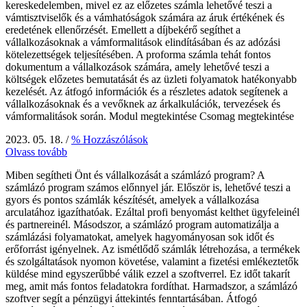
kereskedelemben, mivel ez az előzetes számla lehetővé teszi a
vámtisztviselők és a vámhatóságok számára az áruk értékének és
eredetének ellenőrzését. Emellett a díjbekérő segíthet a
vállalkozásoknak a vámformalitások elindításában és az adózási
kötelezettségek teljesítésében. A proforma számla tehát fontos
dokumentum a vállalkozások számára, amely lehetővé teszi a
költségek előzetes bemutatását és az üzleti folyamatok hatékonyabb
kezelését. Az átfogó információk és a részletes adatok segítenek a
vállalkozásoknak és a vevőknek az árkalkulációk, tervezések és
vámformalitások során. Modul megtekintése Csomag megtekintése
2023. 05. 18.
/
% Hozzászólások
Olvass tovább
Miben segítheti Önt és vállalkozását a számlázó program? A
számlázó program számos előnnyel jár. Először is, lehetővé teszi a
gyors és pontos számlák készítését, amelyek a vállalkozása
arculatához igazíthatóak. Ezáltal profi benyomást kelthet ügyfeleinél
és partnereinél. Másodszor, a számlázó program automatizálja a
számlázási folyamatokat, amelyek hagyományosan sok időt és
erőforrást igényelnek. Az ismétlődő számlák létrehozása, a termékek
és szolgáltatások nyomon követése, valamint a fizetési emlékeztetők
küldése mind egyszerűbbé válik ezzel a szoftverrel. Ez időt takarít
meg, amit más fontos feladatokra fordíthat. Harmadszor, a számlázó
szoftver segít a pénzügyi áttekintés fenntartásában. Átfogó