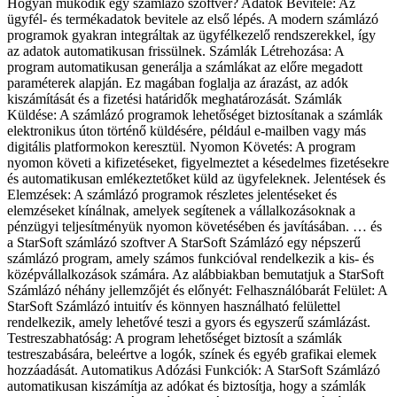
Hogyan működik egy számlázó szoftver? Adatok Bevitele: Az
ügyfél- és termékadatok bevitele az első lépés. A modern számlázó
programok gyakran integráltak az ügyfélkezelő rendszerekkel, így
az adatok automatikusan frissülnek. Számlák Létrehozása: A
program automatikusan generálja a számlákat az előre megadott
paraméterek alapján. Ez magában foglalja az árazást, az adók
kiszámítását és a fizetési határidők meghatározását. Számlák
Küldése: A számlázó programok lehetőséget biztosítanak a számlák
elektronikus úton történő küldésére, például e-mailben vagy más
digitális platformokon keresztül. Nyomon Követés: A program
nyomon követi a kifizetéseket, figyelmeztet a késedelmes fizetésekre
és automatikusan emlékeztetőket küld az ügyfeleknek. Jelentések és
Elemzések: A számlázó programok részletes jelentéseket és
elemzéseket kínálnak, amelyek segítenek a vállalkozásoknak a
pénzügyi teljesítményük nyomon követésében és javításában. … és
a StarSoft számlázó szoftver A StarSoft Számlázó egy népszerű
számlázó program, amely számos funkcióval rendelkezik a kis- és
középvállalkozások számára. Az alábbiakban bemutatjuk a StarSoft
Számlázó néhány jellemzőjét és előnyét: Felhasználóbarát Felület: A
StarSoft Számlázó intuitív és könnyen használható felülettel
rendelkezik, amely lehetővé teszi a gyors és egyszerű számlázást.
Testreszabhatóság: A program lehetőséget biztosít a számlák
testreszabására, beleértve a logók, színek és egyéb grafikai elemek
hozzáadását. Automatikus Adózási Funkciók: A StarSoft Számlázó
automatikusan kiszámítja az adókat és biztosítja, hogy a számlák