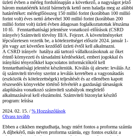
üzleti évben a mérleg fordulónapján a következő, a nagyságot jelző
három mutatóérték közül bármelyik kettő nem haladja meg az alábbi
határértéket: mérlegfőösszeg 150 millió forint (korábban 100 millió
forint volt) éves nettó árbevétel 300 millió forint (korábban 200
millió forint volt) üzleti évben átlagosan foglalkoztatottak létszáma
10 fő. Fenntarthatósági jelentésre vonatkozó előírások (CSRD
irányelv) Számviteli törvény III/A. Fejezet. A követelményeket
lépcsőzetesen vezetik be, a kötelezettséget először 2024. január 1-
jén vagy azt követően kezdődő üzleti évtől kell alkalmazni.
A CSRD irányelv hatálya alá tartozó vállalkozásoknak az őket
érintő környezeti és társadalmi kérdésekkel, emberi jogokkal és
irányítási tényezőkkel kapcsolatos információkról kell
fenntarthatósági jelentést készíteniük. Kiválás új alesete: leválás Az
új számviteli törvény szerint a leválás keretében a vagyonátadás
(eszközök és kötelezettségek) teljesítését és az ellenében kapott
részesedés könyvekbe történő felvételét a gazdasági társaságok
alapítására vonatkozó számviteli szabályok megfelelő
alkalmazásával kell elszámolni. Számviteli bizonylat készítő
program: leírása
2024. 02. 15.
/
% Hozzászólások
Olvass tovább
Ebben a cikkben megtudhatja, hogy miért fontos a proforma számla
A díjbekérő, más néven proforma számla, egy fontos eszköz a