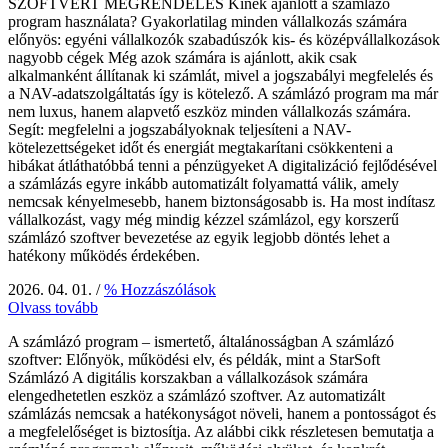
SZOFTVERT MEGRENDELÉS Kinek ajánlott a számlázó
program használata? Gyakorlatilag minden vállalkozás számára
előnyös: egyéni vállalkozók szabadúszók kis- és középvállalkozások
nagyobb cégek Még azok számára is ajánlott, akik csak
alkalmanként állítanak ki számlát, mivel a jogszabályi megfelelés és
a NAV-adatszolgáltatás így is kötelező. A számlázó program ma már
nem luxus, hanem alapvető eszköz minden vállalkozás számára.
Segít: megfelelni a jogszabályoknak teljesíteni a NAV-
kötelezettségeket időt és energiát megtakarítani csökkenteni a
hibákat átláthatóbbá tenni a pénzügyeket A digitalizáció fejlődésével
a számlázás egyre inkább automatizált folyamattá válik, amely
nemcsak kényelmesebb, hanem biztonságosabb is. Ha most indítasz
vállalkozást, vagy még mindig kézzel számlázol, egy korszerű
számlázó szoftver bevezetése az egyik legjobb döntés lehet a
hatékony működés érdekében.
2026. 04. 01.
/
% Hozzászólások
Olvass tovább
A számlázó program – ismertető, általánosságban A számlázó
szoftver: Előnyök, működési elv, és példák, mint a StarSoft
Számlázó A digitális korszakban a vállalkozások számára
elengedhetetlen eszköz a számlázó szoftver. Az automatizált
számlázás nemcsak a hatékonyságot növeli, hanem a pontosságot és
a megfelelőséget is biztosítja. Az alábbi cikk részletesen bemutatja a