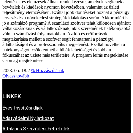
jelentések és elemzések állnak rendelkezésre, amelyek segítenek a
bevételek és kiadások nyomon követésében, valamint az üzleti
teljesítmény elemzésében. Ezáltal jobb döntéseket hozhat a pénzügyi
tervezés és a növekedési stratégiák kialakítása során. Akkor miért is
jó a számlázó program? A számlázó szoftver tehát különösen ajánlott
vállalkozásoknak és vállalkozóknak, akik szeretnének hatékonyabbá
válni a számlázási folyamatokban. Az idő és erőforrások
megtakarítása mellett a szoftver segít fenntartani a pénzügyi
átláthatóságot és a professzionális megjelenést. Ezáltal növelheti a
hatékonyságot, csökkentheti a hibák lehetőségét és jobban
fókuszálhat az üzlete más területeire. A program leírás megtekintése
Csomag megtekintése
2023. 05. 18.
/
% Hozzászólások
Olvass tovább
LINKEK
Éves frissítési díjak
Adatvédelmi Nyilatkozat
Általános Szerződési Feltételek