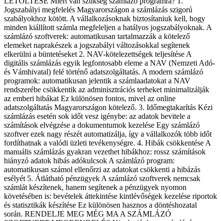
LETÖLTÉSE Miért van szükség számlázó programra? 1.
Jogszabályi megfelelés Magyarországon a számlázás szigorú
szabályokhoz kötött. A vállalkozásoknak biztosítaniuk kell, hogy
minden kiállított számla megfeleljen a hatályos jogszabályoknak. A
számlázó szoftverek: automatikusan tartalmazzák a kötelező
elemeket naprakészek a jogszabályi változásokkal segítenek
elkerülni a büntetéseket 2. NAV-kötelezettségek teljesítése A
digitális számlázás egyik legfontosabb eleme a NAV (Nemzeti Adó-
és Vámhivatal) felé történő adatszolgáltatás. A modern számlázó
programok: automatikusan jelentik a számlaadatokat a NAV
rendszerébe csökkentik az adminisztrációs terheket minimalizálják
az emberi hibákat Ez különösen fontos, mivel az online
adatszolgáltatás Magyarországon kötelező. 3. Időmegtakarítás Kézi
számlázás esetén sok időt vesz igénybe: az adatok bevitele a
számítások elvégzése a dokumentumok kezelése Egy számlázó
szoftver ezek nagy részét automatizálja, így a vállalkozók több időt
fordíthatnak a valódi üzleti tevékenységre. 4. Hibák csökkentése A
manuális számlázás gyakran vezethet hibákhoz: rossz számítások
hiányzó adatok hibás adókulcsok A számlázó program:
automatikusan számol ellenőrzi az adatokat csökkenti a hibázás
esélyét 5. Átlátható pénzügyek A számlázó szoftverek nemcsak
számlát készítenek, hanem segítenek a pénzügyek nyomon
követésében is: bevételek áttekintése kintlévőségek kezelése riportok
és statisztikák készítése Ez különösen hasznos a döntéshozatal
során. RENDELJE MEG MÉG MA A SZÁMLÁZÓ