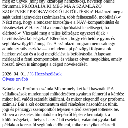
meg az ügyek, mint egy kizárólag nemzetközi, névtelen online
fórummal. PRÓBÁLJA KI MÉG MA A SZÁMLÁZÓ
SZOFTVERT PRÓBAVERZIÓ LETÖLTÉSE ✔ Határozd meg a
saját üzleti igényeidet (számlaszám, több felhasználó, mobilitás).✔
Nézd meg, hogy a rendszer biztosítja‑e a NAV‑kompatibilitást és
frissítéseket.✔ Használd a demo/kipróbálási lehetőséget, ha
elérhető.✔ Vizsgáld meg a teljes költséget: egyszeri díjak +
havi/frissítési költségek.✔ Ellenőrizd, hogy elérhető‑e gyors és
segítőkész ügyféltámogatás. A számlázó program nemcsak egy
adminisztratív eszköz — a mindennapi pénzügyi folyamatok
hatékonyságát és a jogi megfelelést is befolyásolja. Alaposan
mérlegeld a fenti szempontokat, és válassz olyan megoldást, amely
hosszú távon is támogatja a céged növekedését.
2026. 04. 01.
/
% Hozzászólások
Olvass tovább
Számla vs. Proforma számla Mikor melyiket kell használni? A
vállalkozások mindennapi működésében gyakran felmerül a kérdés:
mikor kell valódi számlát kiállítani, és mikor elegendő egy proforma
számla? Bár a két dokumentum első ránézésre hasonlónak tűnik,
jogi és pénzügyi szempontból teljesen eltérő szerepet töltenek be.
Ebben a részletes útmutatóban lépésről lépésre bemutatjuk a
különbségeket, a helyes használati eseteket, valamint gyakorlati
példákon keresztül segítünk eldönteni, mikor melyiket célszerű