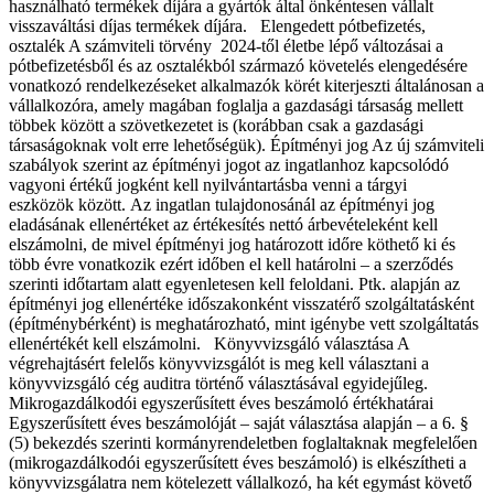
használható termékek díjára a gyártók által önkéntesen vállalt
visszaváltási díjas termékek díjára. Elengedett pótbefizetés,
osztalék A számviteli törvény 2024-től életbe lépő változásai a
pótbefizetésből és az osztalékból származó követelés elengedésére
vonatkozó rendelkezéseket alkalmazók körét kiterjeszti általánosan a
vállalkozóra, amely magában foglalja a gazdasági társaság mellett
többek között a szövetkezetet is (korábban csak a gazdasági
társaságoknak volt erre lehetőségük). Építményi jog Az új számviteli
szabályok szerint az építményi jogot az ingatlanhoz kapcsolódó
vagyoni értékű jogként kell nyilvántartásba venni a tárgyi
eszközök között. Az ingatlan tulajdonosánál az építményi jog
eladásának ellenértéket az értékesítés nettó árbevételeként kell
elszámolni, de mivel építményi jog határozott időre köthető ki és
több évre vonatkozik ezért időben el kell határolni – a szerződés
szerinti időtartam alatt egyenletesen kell feloldani. Ptk. alapján az
építményi jog ellenértéke időszakonként visszatérő szolgáltatásként
(építménybérként) is meghatározható, mint igénybe vett szolgáltatás
ellenértékét kell elszámolni. Könyvvizsgáló választása A
végrehajtásért felelős könyvvizsgálót is meg kell választani a
könyvvizsgáló cég auditra történő választásával egyidejűleg.
Mikrogazdálkodói egyszerűsített éves beszámoló értékhatárai
Egyszerűsített éves beszámolóját – saját választása alapján – a 6. §
(5) bekezdés szerinti kormányrendeletben foglaltaknak megfelelően
(mikrogazdálkodói egyszerűsített éves beszámoló) is elkészítheti a
könyvvizsgálatra nem kötelezett vállalkozó, ha két egymást követő