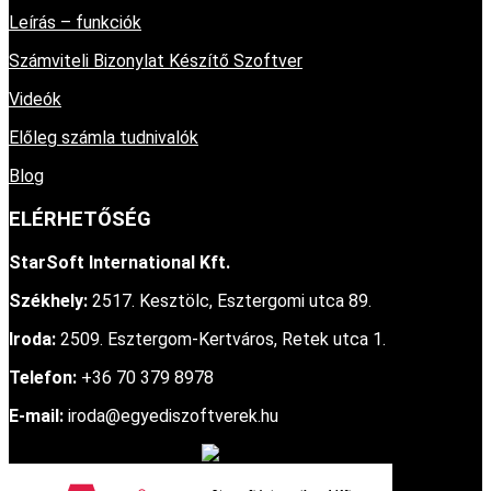
Leírás – funkciók
Számviteli Bizonylat Készítő Szoftver
Videók
Előleg számla tudnivalók
Blog
ELÉRHETŐSÉG
StarSoft International Kft.
Székhely:
2517. Kesztölc, Esztergomi utca 89.
Iroda:
2509. Esztergom-Kertváros, Retek utca 1.
Telefon:
+36 70 379 8978
E-mail:
iroda@egyediszoftverek.hu