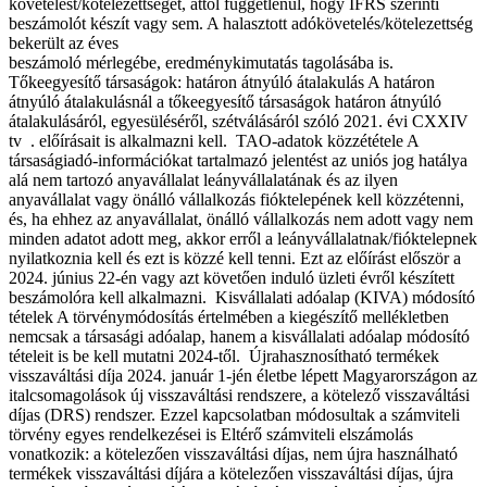
követelést/kötelezettséget, attól függetlenül, hogy IFRS szerinti
beszámolót készít vagy sem. A halasztott adókövetelés/kötelezettség
bekerült az éves
beszámoló mérlegébe, eredménykimutatás tagolásába is.
Tőkeegyesítő társaságok: határon átnyúló átalakulás A határon
átnyúló átalakulásnál a tőkeegyesítő társaságok határon átnyúló
átalakulásáról, egyesüléséről, szétválásáról szóló 2021. évi CXXIV
tv . előírásait is alkalmazni kell. TAO-adatok közzététele A
társaságiadó-információkat tartalmazó jelentést az uniós jog hatálya
alá nem tartozó anyavállalat leányvállalatának és az ilyen
anyavállalat vagy önálló vállalkozás fióktelepének kell közzétenni,
és, ha ehhez az anyavállalat, önálló vállalkozás nem adott vagy nem
minden adatot adott meg, akkor erről a leányvállalatnak/fióktelepnek
nyilatkoznia kell és ezt is közzé kell tenni. Ezt az előírást először a
2024. június 22-én vagy azt követően induló üzleti évről készített
beszámolóra kell alkalmazni. Kisvállalati adóalap (KIVA) módosító
tételek A törvénymódosítás értelmében a kiegészítő mellékletben
nemcsak a társasági adóalap, hanem a kisvállalati adóalap módosító
tételeit is be kell mutatni 2024-től. Újrahasznosítható termékek
visszaváltási díja 2024. január 1-jén életbe lépett Magyarországon az
italcsomagolások új visszaváltási rendszere, a kötelező visszaváltási
díjas (DRS) rendszer. Ezzel kapcsolatban módosultak a számviteli
törvény egyes rendelkezései is Eltérő számviteli elszámolás
vonatkozik: a kötelezően visszaváltási díjas, nem újra használható
termékek visszaváltási díjára a kötelezően visszaváltási díjas, újra