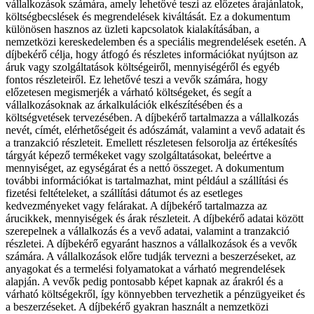
vállalkozások számára, amely lehetővé teszi az előzetes árajánlatok,
költségbecslések és megrendelések kiváltását. Ez a dokumentum
különösen hasznos az üzleti kapcsolatok kialakításában, a
nemzetközi kereskedelemben és a speciális megrendelések esetén. A
díjbekérő célja, hogy átfogó és részletes információkat nyújtson az
áruk vagy szolgáltatások költségeiről, mennyiségéről és egyéb
fontos részleteiről. Ez lehetővé teszi a vevők számára, hogy
előzetesen megismerjék a várható költségeket, és segít a
vállalkozásoknak az árkalkulációk elkészítésében és a
költségvetések tervezésében. A díjbekérő tartalmazza a vállalkozás
nevét, címét, elérhetőségeit és adószámát, valamint a vevő adatait és
a tranzakció részleteit. Emellett részletesen felsorolja az értékesítés
tárgyát képező termékeket vagy szolgáltatásokat, beleértve a
mennyiséget, az egységárat és a nettó összeget. A dokumentum
további információkat is tartalmazhat, mint például a szállítási és
fizetési feltételeket, a szállítási dátumot és az esetleges
kedvezményeket vagy felárakat. A díjbekérő tartalmazza az
árucikkek, mennyiségek és árak részleteit. A díjbekérő adatai között
szerepelnek a vállalkozás és a vevő adatai, valamint a tranzakció
részletei. A díjbekérő egyaránt hasznos a vállalkozások és a vevők
számára. A vállalkozások előre tudják tervezni a beszerzéseket, az
anyagokat és a termelési folyamatokat a várható megrendelések
alapján. A vevők pedig pontosabb képet kapnak az árakról és a
várható költségekről, így könnyebben tervezhetik a pénzügyeiket és
a beszerzéseket. A díjbekérő gyakran használt a nemzetközi